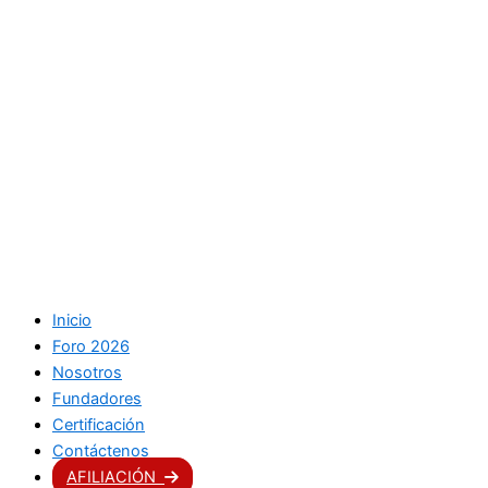
Skip
to
content
Inicio
Foro 2026
Nosotros
Fundadores
Certificación
Contáctenos
AFILIACIÓN