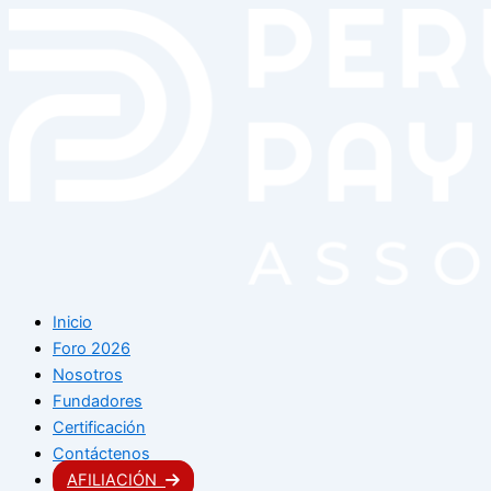
Skip
to
content
Inicio
Foro 2026
Nosotros
Fundadores
Certificación
Contáctenos
AFILIACIÓN